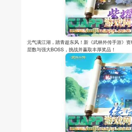
元气满江湖，踏青趁东风！新《武林外传手游》资
层数与强大BOSS，挑战并赢取丰厚奖品！