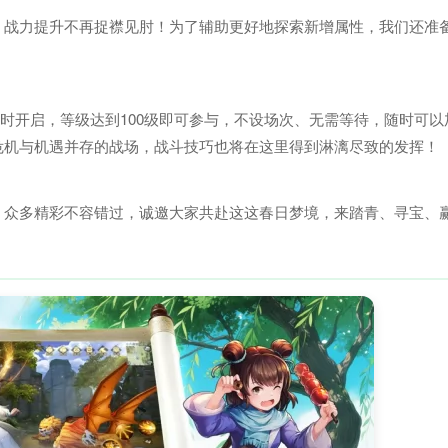
。战力提升不再捉襟见肘！为了辅助更好地探索新增属性，我们还准
点准时开启，等级达到100级即可参与，不设场次、无需等待，随时可以
危机与机遇并存的战场，战斗技巧也将在这里得到淋漓尽致的发挥！
！众多精彩不容错过，诚邀大家共赴这这春日梦境，来踏青、寻宝、