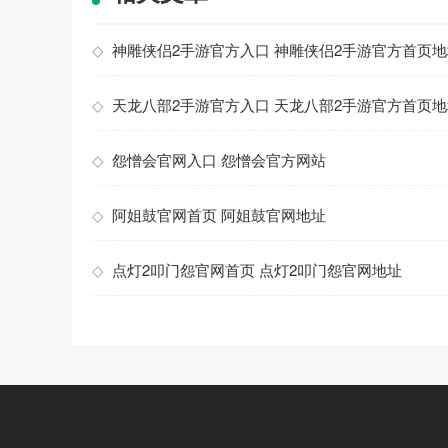
◇
神雕侠侣2手游官方入口 神雕侠侣2手游官方首页地
◇
天龙八部2手游官方入口 天龙八部2手游官方首页地
◇
怨憎会官网入口 怨憎会官方网站
◇
阿姐鼓官网首页 阿姐鼓官网地址
◇
点灯2叩门怨官网首页 点灯2叩门怨官网地址