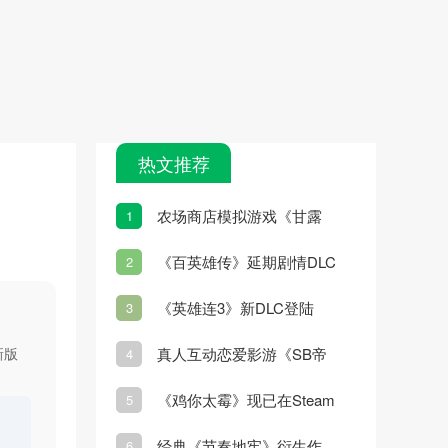
热文推荐
农场商店模拟游戏《甘露
1
岛》宣布3月7日发售
《百英雄传》延期剧情DLC
2
更新
《英雄连3》新DLC登陆
3
Steam
新版
真人互动恋爱影游《SB帝
4
国》2月21日发售
《鸡你太霉》现已在Steam
5
平台正式推出
经典《节奏地牢》衍生作
6