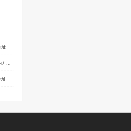
地址
伊苏6：纳比斯汀的方舟官方入口 伊苏6：纳比斯汀的方舟官方首页地址
地址