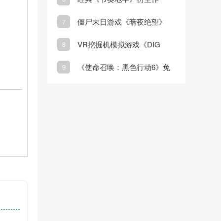
《节奏裂隙》正式登陆
僵尸末日游戏《暗夜绝望》
7
Steam
Steam页面上线
VR挖掘机模拟游戏《DIG
8
VR》3月20日发售
《使命召唤：黑色行动6》免
9
费周末即将开启