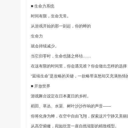
■ 生命力系统
时间有限，生命无常。
从游戏开始的那一刻起，你的蝉的
生命力
就会持续减少。
当它归零时，生命也随之终结……
在这有限的时间里，你会遇见谁？你会做出怎样的选择
“延续生命”是攻略的关键，一款略带哀愁却又充满热情
■ 开放世界
游戏舞台设定在日本夏日的乡村。
稻田、草丛、水渠、树叶沙沙作响的声音——
你将化身为蝉，在空中自由飞翔，探索这片宁静又美丽
从高空俯瞰，宛如欣赏一座自然缩影的精致模型。