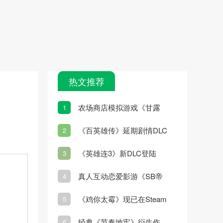
热文推荐
农场商店模拟游戏《甘露
1
岛》宣布3月7日发售
《百英雄传》延期剧情DLC
2
更新
《英雄连3》新DLC登陆
3
Steam
真人互动恋爱影游《SB帝
4
国》2月21日发售
《鸡你太霉》现已在Steam
5
平台正式推出
经典《节奏地牢》衍生作
6