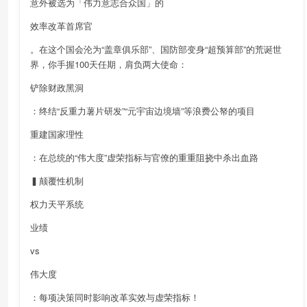
意外被选为「伟力意志合众国」的
效率改革首席官
。在这个国会沦为“盖章俱乐部”、国防部变身“超预算部”的荒诞世
界，你手握100天任期，肩负两大使命：
铲除财政黑洞
：终结“反重力薯片研发”“元宇宙边境墙”等浪费公帑的项目
重建国家理性
：在总统的“伟大度”虚荣指标与官僚的重重阻挠中杀出血路
▍颠覆性机制
权力天平系统
业绩
vs
伟大度
：每项决策同时影响改革实效与虚荣指标！