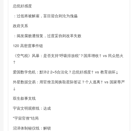
总统好感度
：过低将被解雇，盲目迎合则沦为傀儡
政府关系
：揭发腐败遭报复，过度妥协则改革失败
120 高密度事件链
《空气税》风暴：是否支持“呼吸排放税”？国库增收↑ vs 民众怒火
↑
爱国数学危机：默许2 2=5合法化？总统好感度↑ vs 教育崩坏↓
外星数据交易：用官僚丑闻换取星际签证？个人逃离↑ vs 国家尊严
↓
双生叙事支线
宇宙文明观察线：达成
"宇宙官僚"结局
沼泽体制秘仪线：解锁