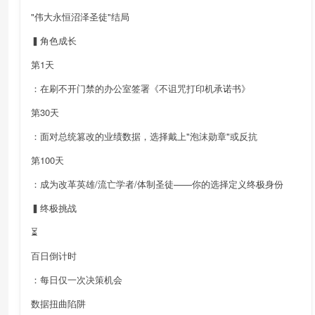
"伟大永恒沼泽圣徒"结局
▍角色成长
第1天
：在刷不开门禁的办公室签署《不诅咒打印机承诺书》
第30天
：面对总统篡改的业绩数据，选择戴上"泡沫勋章"或反抗
第100天
：成为改革英雄/流亡学者/体制圣徒——你的选择定义终极身份
▍终极挑战
⏳
百日倒计时
：每日仅一次决策机会
数据扭曲陷阱