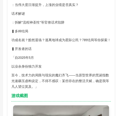
：当伟大度日渐提升，上涨的业绩是否真实？
话术解谜
：拆解"流程神圣性"等官僚话术陷阱
▍多种结局
功成名就？黯然退场？逃离地球成为星际公民？7种结局等你探索！
▍开发者的话
「自2025年5月
以业余身份独力开发
至今，技术力的局限与现实的魔幻齐飞——当原型世界的荒诞指数
光速碾压虚构设定，不得不感叹：某些存在的整活天赋，确是我等
凡人望尘莫及。」
游戏截图