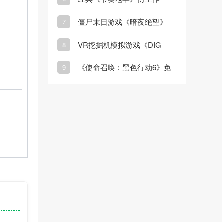
《节奏裂隙》正式登陆
僵尸末日游戏《暗夜绝望》
7
Steam
Steam页面上线
VR挖掘机模拟游戏《DIG
8
VR》3月20日发售
《使命召唤：黑色行动6》免
9
费周末即将开启