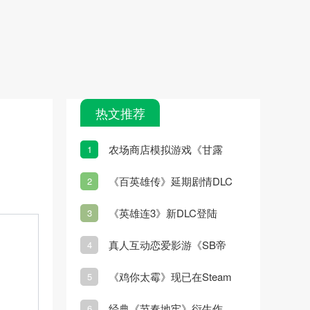
热文推荐
农场商店模拟游戏《甘露
1
岛》宣布3月7日发售
《百英雄传》延期剧情DLC
2
更新
《英雄连3》新DLC登陆
3
Steam
真人互动恋爱影游《SB帝
4
国》2月21日发售
《鸡你太霉》现已在Steam
5
平台正式推出
经典《节奏地牢》衍生作
6