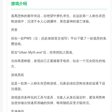
游戏介绍
逃离恐怖的都市传说，在绝望中挣扎求生。在这款第一人称生存恐
怖游戏中，沉浸于令人心跳骤停、屏息凝神的逃亡体验。
序章
你在一款PWS（注：此处保留英文缩写）平台下载了一款诡异的免
费游戏。
双击"Urban Myth.exe"后，你突然陷入昏迷。
当你再度睁眼，发现自己正紧握着手电筒，站在一个完全陌生的地
方。
游戏系统
这是一款第一人称生存恐怖游戏，玩家必须在恐怖实体的追逐下设
法逃脱。
游戏提供多样化的工具与道具，当敌人从身后逼近时，紧张局势将
迫使你做出快速而准确的抉择。唯有随机应变才能存活。
竞速挑战