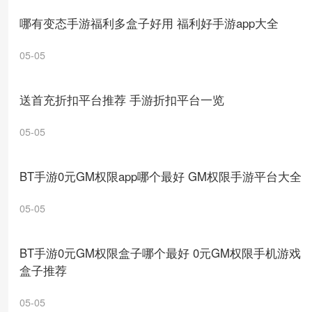
哪有变态手游福利多盒子好用 福利好手游app大全
05-05
送首充折扣平台推荐 手游折扣平台一览
05-05
BT手游0元GM权限app哪个最好 GM权限手游平台大全
05-05
BT手游0元GM权限盒子哪个最好 0元GM权限手机游戏
盒子推荐
05-05