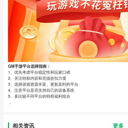
GM手游平台选择指南：
1、优先考虑平台稳定性和玩家口碑
2、关注特权内容和充值折扣力度
3、选择游戏资源丰富、更新及时的平台
4、注意平台是否支持自己的设备系统
5、多比较不同平台的特权福利组合
，
相关资讯
更多