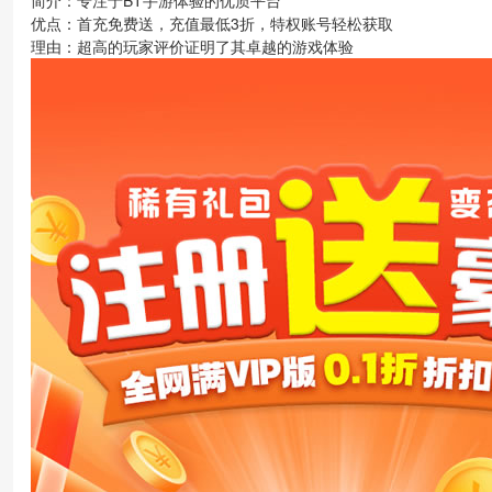
简介：专注于BT手游体验的优质平台
优点：首充免费送，充值最低3折，特权账号轻松获取
理由：超高的玩家评价证明了其卓越的游戏体验