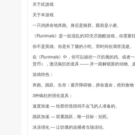
关于此游戏
关于本游戏
一只鸡拼命地奔跑。身后是狼群。眼前是小麦。
《Runimals》是一款混乱的3D无尽跑酷游戏，你
你不是英雄。你是长了腿的小吃。而时间在滴答流逝。
在《Runimals》中，你可以操控一只饥饿的鸡。
货币），激活疯狂的道具 —— 并一路解锁新的动物、
游戏特色：
奔跑、跳跃、生存：避开障碍物，拼命逃命，抢到食物 
3种疯狂的强化道具：
速度加速 — 给那些觉得鸡不会飞的人准备的。
跳跃加速 — 双重跳跃，唯一目标：别死。
冰冻强化 — 让饥饿的追捕者当场冻结。