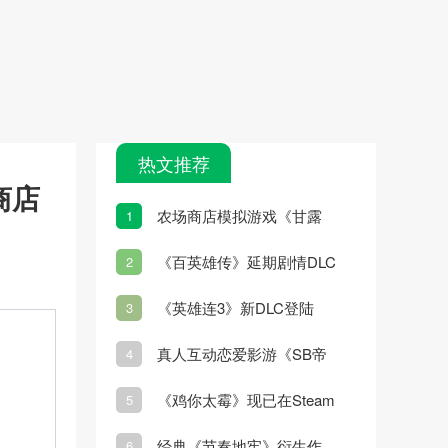
热文推荐
商店
农场商店模拟游戏《甘露
1
岛》宣布3月7日发售
《百英雄传》延期剧情DLC
2
更新
《英雄连3》新DLC登陆
3
Steam
真人互动恋爱影游《SB帝
4
国》2月21日发售
《鸡你太霉》现已在Steam
5
平台正式推出
经典《节奏地牢》衍生作
6