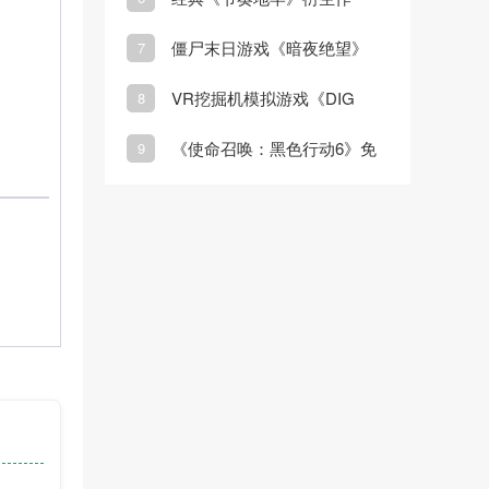
《节奏裂隙》正式登陆
僵尸末日游戏《暗夜绝望》
7
Steam
Steam页面上线
VR挖掘机模拟游戏《DIG
8
VR》3月20日发售
《使命召唤：黑色行动6》免
9
费周末即将开启