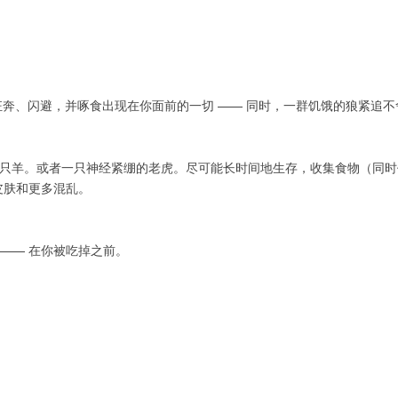
需要狂奔、闪避，并啄食出现在你面前的一切 —— 同时，一群饥饿的狼紧追不
或者一只羊。或者一只神经紧绷的老虎。尽可能长时间地生存，收集食物（同
皮肤和更多混乱。
—— 在你被吃掉之前。