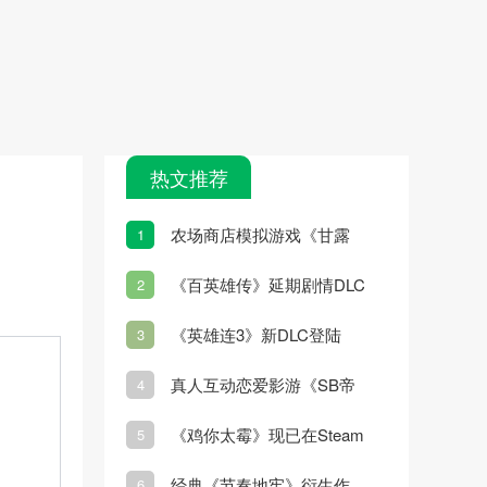
热文推荐
农场商店模拟游戏《甘露
1
岛》宣布3月7日发售
《百英雄传》延期剧情DLC
2
更新
《英雄连3》新DLC登陆
3
Steam
真人互动恋爱影游《SB帝
4
国》2月21日发售
《鸡你太霉》现已在Steam
5
平台正式推出
经典《节奏地牢》衍生作
6