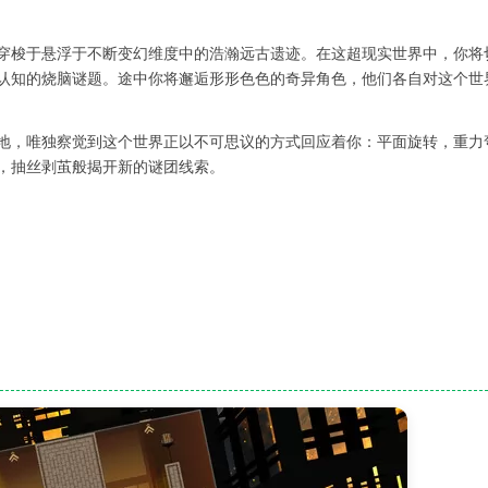
穿梭于悬浮于不断变幻维度中的浩瀚远古遗迹。在这超现实世界中，你将
认知的烧脑谜题。途中你将邂逅形形色色的奇异角色，他们各自对这个世
地，唯独察觉到这个世界正以不可思议的方式回应着你：平面旋转，重力
，抽丝剥茧般揭开新的谜团线索。