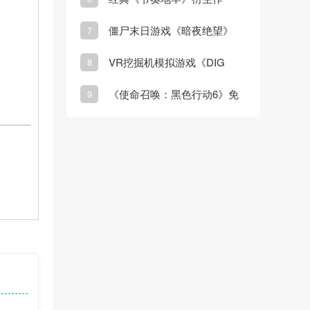
《节奏裂隙》正式登陆
僵尸末日游戏《暗夜绝望》
7
Steam
Steam页面上线
VR挖掘机模拟游戏《DIG
8
VR》3月20日发售
《使命召唤：黑色行动6》免
9
费周末即将开启