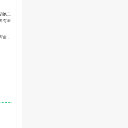
切换二
界有着
弯曲，